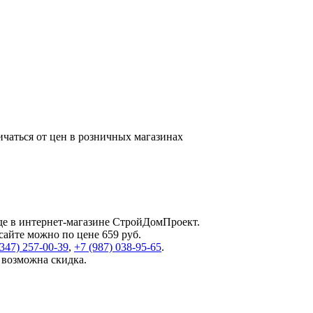
ичаться от цен в розничных магазинах
де в интернет-магазине СтройДомПроект.
айте можно по цене 659 руб.
(347) 257-00-39
,
+7 (987) 038-95-65
.
 возможна скидка.