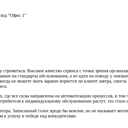
вход "Офис 1"
у стремиться. Высокое качество сервиса с точки зрения организ
ание на стандарты обслуживания, а не идти на поводу у лояльн
когда не можете знать заранее вернется ли клиент завтра, смогл
иса.
 где все силы направлены на автоматизацию процессов, в том ч
отребителя к индивидуальному обслуживанию растут, это стало 
тора. Записанный голос вроде бы вежлив, но не вызывает мотив
 к успеху и победе над конкурентами.